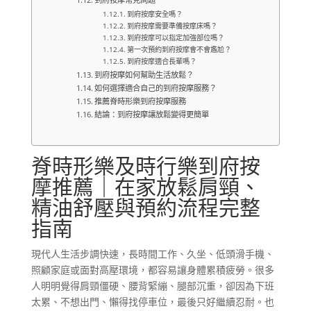
到府按摩安全嗎？
到府按摩需要準備按摩床嗎？
到府按摩可以指定加強部位嗎？
第一次預約到府按摩會不會尷尬？
到府按摩適合長輩嗎？
到府按摩如何幫助生活放鬆？
如何選擇適合自己的到府按摩服務？
推薦脊時形樂到府按摩服務
結論：到府按摩讓放鬆變得更簡單
脊時形樂及時行樂到府按
摩推薦｜在家放鬆肩頸、
精油舒壓與預約流程完整
指南
現代人生活步調快速，長時間工作、久坐、低頭滑手機、
照顧家庭或面對高壓環境，都容易讓身體累積疲勞。很多
人明明覺得肩頸僵硬、腰背緊繃、腿部沉重，卻因為下班
太累、不想出門、懶得找停車位，最後只好繼續忍耐。也