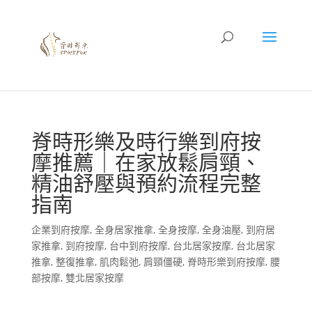
脊時形樂及時行樂到府按
摩推薦｜在家放鬆肩頸、
精油舒壓與預約流程完整
指南
企業到府按摩
,
全身居家推拿
,
全身按摩
,
全身油壓
,
到府居
家推拿
,
到府按摩
,
台中到府按摩
,
台北居家按摩
,
台北居家
推拿
,
整復推拿
,
肌肉鬆弛
,
肩頸僵硬
,
脊時形樂到府按摩
,
腰
部按摩
,
雙北居家按摩