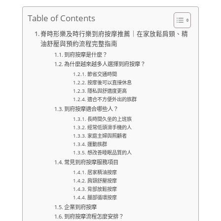
Table of Contents
脊時形樂及時行樂到府按摩推薦｜在家放鬆肩頸、精
油舒壓與預約流程完整指南
到府按摩是什麼？
為什麼越來越多人選擇到府按摩？
節省交通時間
按摩後可以直接休息
隱私與舒適度更高
適合不方便外出的族群
到府按摩適合哪些人？
長時間久坐的上班族
經常低頭滑手機的人
家庭主婦與照顧者
運動族群
想改善睡眠品質的人
常見到府按摩服務項目
居家精油按摩
肩頸舒壓按摩
背部放鬆按摩
腿部循環按摩
企業到府按摩
到府按摩流程怎麼安排？