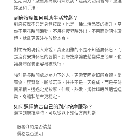
近期開刀、嚴重疼痛或特殊疾病，建議先諮詢醫師，並選
擇溫和手法。
到府按摩如何幫助生活放鬆？
到府按摩不只是身體按摩，也是一種生活品質的提升。當
你不用花時間通勤、不用在疲累時外出、不用面對陌生環
境，就能更專注在放鬆本身。
對忙碌的現代人來說，真正困難的不是不知道要休息，而
是沒有安排休息的習慣。到府按摩讓放鬆變得更簡單，也
讓身體保養更容易被執行。
特別是長時間處於壓力下的人，更需要固定照顧身體。肩
頸痠、腰背緊、腿部沉重，往往不是一天造成，而是長時
間累積。透過定期按摩、伸展、熱敷、規律睡眠與適當運
動，身體狀態會更穩定。
如何選擇適合自己的到府按摩服務？
選擇到府按摩時，可以從以下幾個方向判斷：
服務介紹是否清楚

價格是否透明
