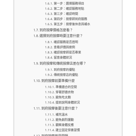
第一步：選擇服務項目
第二步：確認服務地點
第三步：確認時間
第四步：按摩師到府服務
第五步：按摩後休息與補水
到府按摩價格怎麼看？
選擇到府按摩時要注意什麼？
確認服務是否透明
查看評價與案例
確認按摩師是否專業
留意身體狀況
到府按摩和傳統按摩店差在哪？
到府按摩的優點
傳統按摩店的優點
到府按摩前要準備什麼
準備適合的空間
穿著舒適衣物
避免吃太飽
提前說明身體狀況
到府按摩後要注意什麼？
補充溫水
避免劇烈運動
觀察身體反應
建立固定保養習慣
到府按摩常見問題