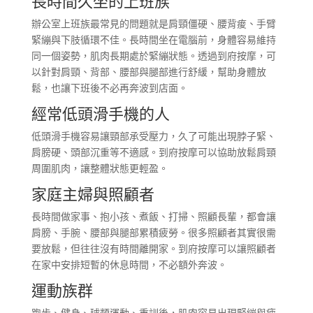
長時間久坐的上班族
辦公室上班族最常見的問題就是肩頸僵硬、腰背痠、手臂
緊繃與下肢循環不佳。長時間坐在電腦前，身體容易維持
同一個姿勢，肌肉長期處於緊繃狀態。透過到府按摩，可
以針對肩頸、背部、腰部與腿部進行舒緩，幫助身體放
鬆，也讓下班後不必再奔波到店面。
經常低頭滑手機的人
低頭滑手機容易讓頸部承受壓力，久了可能出現脖子緊、
肩膀硬、頭部沉重等不適感。到府按摩可以協助放鬆肩頸
周圍肌肉，讓整體狀態更輕盈。
家庭主婦與照顧者
長時間做家事、抱小孩、煮飯、打掃、照顧長輩，都會讓
肩膀、手腕、腰部與腿部累積疲勞。很多照顧者其實很需
要放鬆，但往往沒有時間離開家。到府按摩可以讓照顧者
在家中安排短暫的休息時間，不必額外奔波。
運動族群
跑步、健身、球類運動、重訓後，肌肉容易出現緊繃與疲