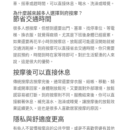
車、搭車或趕時間，可以直接休息、喝水、洗澡或睡覺。
為什麼越來越多人選擇到府按摩？
節省交通時間
很多人想按摩，但想到還要出門、塞車、找停車位、等電
梯、換衣服，就覺得麻煩。尤其是下班後身體已經疲累，
如果還要再花半小時到按摩店，放鬆感可能還沒開始就被
交通消耗掉。到府按摩可以直接省去交通時間。你只需要
提前預約，時間到時在家等待即可。對於生活緊湊的人來
說，這是很大的優勢。
按摩後可以直接休息
傳統按摩店按摩完後，通常還要穿衣服、結帳、移動、騎
車或開車回家。身體剛放鬆完，又要面對外部環境，放鬆
感容易被打斷。到府按摩則不同。服務結束後，你可以直
接躺著休息、補充溫水、泡澡或睡覺，讓按摩後的放鬆效
果延續更久。這也是很多人喜歡居家按摩的原因。
隱私與舒適度更高
有些人不習慣按摩店的公共空間，或是不喜歡旁邊有其他