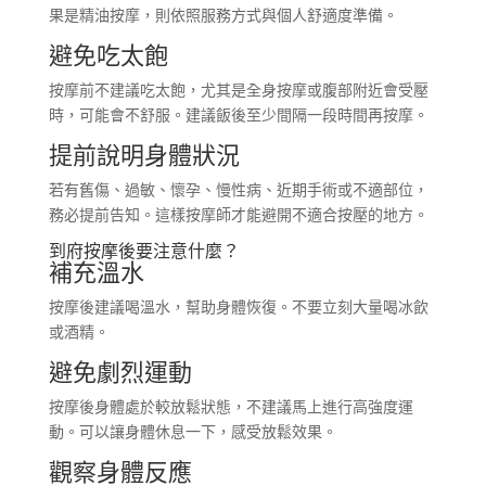
果是精油按摩，則依照服務方式與個人舒適度準備。
避免吃太飽
按摩前不建議吃太飽，尤其是全身按摩或腹部附近會受壓
時，可能會不舒服。建議飯後至少間隔一段時間再按摩。
提前說明身體狀況
若有舊傷、過敏、懷孕、慢性病、近期手術或不適部位，
務必提前告知。這樣按摩師才能避開不適合按壓的地方。
到府按摩後要注意什麼？
補充溫水
按摩後建議喝溫水，幫助身體恢復。不要立刻大量喝冰飲
或酒精。
避免劇烈運動
按摩後身體處於較放鬆狀態，不建議馬上進行高強度運
動。可以讓身體休息一下，感受放鬆效果。
觀察身體反應