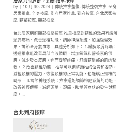
居家到府肩部，頸部推拿按摩
by
|
10 月 30, 2024
|
傳統推拿整復
,
傳統整復推拿
,
全身
居家推拿
,
全身按摩
,
到府居家推拿
,
到府按摩
,
台北居家按
摩
,
頸部按摩
,
頸部推拿
台北居家到府頸部推拿按摩 推拿按摩對頸椎的效果有緩解
頸肩疼痛、改善頸椎功能、調節神經系統、加強復健效
果、調節全身氣血等。具體分析如下： 1.緩解頸肩疼痛：
透過推拿能改善局部血液循環，增加氧氣和營養素的供
應，減少發炎反應，進而緩解疼痛，舒緩頸肩部的肌肉緊
張。 2.改善頸椎功能：推拿可以調整頸椎的位置和姿勢，
減輕頸椎的壓力，恢復頸椎的正常功能，也能矯正頸椎的
畸形。 3.調節神經系統：推拿還能調節神經系統的功能，
改善神經傳導，減輕頭暈、頭痛、眩暈等症狀的發生與程
度。...
台北到府按摩