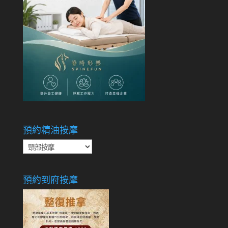
預約精油按摩
預
約
精
預約到府按摩
油
按
摩