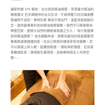
讓家秒變 SPA 聖地：台北到府精油按摩，享受複方精油的
療癒層次 在步調極快的台北生活，忙碌與壓力往往讓身體
緊繃而不自知。脊時形樂 專為不想出門、渴望深度放鬆的
您，提供最專業的到府精油按摩服務。我們不只將按摩床
帶進您家，更將大自然的療癒香氣隨之引入。 為什麼選擇
到府精油按摩？ 省去通勤奔波：按摩完最怕的就是還要頂
著風雨或擠捷運回家。在自己熟悉的環境享受完服務，您
可以直接上床入眠，延續放鬆感。 隱私與舒適感：在自家
客廳或臥室，環境衛生看得見，且無需與陌生人共用空
間。...