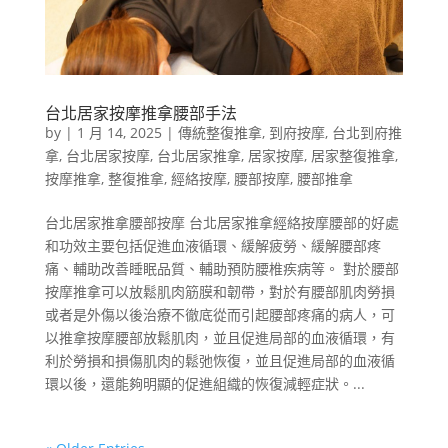
台北居家按摩推拿腰部手法
by
|
1 月 14, 2025
|
傳統整復推拿
,
到府按摩
,
台北到府推
拿
,
台北居家按摩
,
台北居家推拿
,
居家按摩
,
居家整復推拿
,
按摩推拿
,
整復推拿
,
經絡按摩
,
腰部按摩
,
腰部推拿
台北居家推拿腰部按摩 台北居家推拿經絡按摩腰部的好處
和功效主要包括促進血液循環、緩解疲勞、緩解腰部疼
痛、輔助改善睡眠品質、輔助預防腰椎疾病等。 對於腰部
按摩推拿可以放鬆肌肉筋膜和韌帶，對於有腰部肌肉勞損
或者是外傷以後治療不徹底從而引起腰部疼痛的病人，可
以推拿按摩腰部放鬆肌肉，並且促進局部的血液循環，有
利於勞損和損傷肌肉的鬆弛恢復，並且促進局部的血液循
環以後，還能夠明顯的促進組織的恢復減輕症狀。...