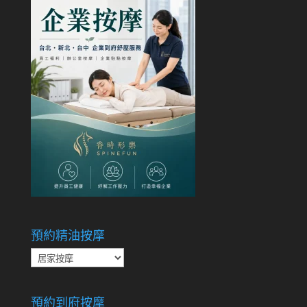
預約精油按摩
預
約
精
預約到府按摩
油