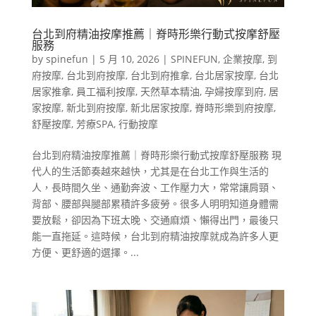
台北到府精油按摩推薦｜脊時形樂行動式按摩舒壓
服務
by
spinefun
|
5 月 10, 2026
|
SPINEFUN
,
企業按摩
,
到
府按摩
,
台北到府按摩
,
台北到府推拿
,
台北居家按摩
,
台北
居家推拿
,
員工福利按摩
,
天然草本精油
,
孕婦按摩到府
,
居
家按摩
,
新北到府按摩
,
新北居家按摩
,
脊時形樂到府按摩
,
舒壓按摩
,
芳療SPA
,
行動按摩
台北到府精油按摩推薦｜脊時形樂行動式按摩舒壓服務 現
代人的生活節奏越來越快，尤其是在台北工作與生活的
人，長時間久坐、通勤奔波、工作壓力大，常常讓肩頸、
背部、腰部與腿部累積許多疲勞。很多人明明知道身體需
要放鬆，卻因為下班太晚、交通麻煩、懶得出門，最後只
能一直拖延。這時候，台北到府精油按摩就成為許多人更
方便、更舒適的選擇。...