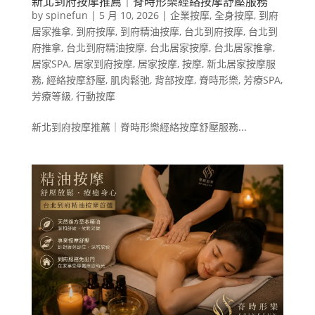
新北到府按摩推薦｜脊時形樂經絡按摩舒壓服務
by
spinefun
|
5 月 10, 2026
|
企業按摩
,
全身按摩
,
到府
居家推拿
,
到府按摩
,
到府精油按摩
,
台北到府按摩
,
台北到
府推拿
,
台北到府精油按摩
,
台北居家按摩
,
台北居家推拿
,
居家SPA
,
居家到府按摩
,
居家按摩
,
按摩
,
新北居家按摩服
務
,
經絡按摩舒壓
,
肌肉鬆弛
,
背部按摩
,
脊時形樂
,
芳療SPA
,
芳療等級
,
行動按摩
新北到府按摩推薦｜脊時形樂經絡按摩舒壓服務...