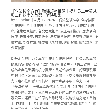
【企業按摩方案】職場舒壓推薦｜提升員工幸福感
與工作效率的首選｜脊時形樂
by
spinefun
|
4 月 12, 2026
|
傳統整復推拿
,
全身按摩
,
到府按摩
,
台北到府按摩
,
台北到府推拿
,
台北到府精油按
摩
,
台北居家按摩
,
台北居家推拿
,
員工福利按摩
,
居家到府
按摩
,
居家按摩
,
居家推拿
,
居家推拿按摩
,
居家整復推拿
,
按
摩推拿
,
整復推拿
,
福委會活動推薦
,
經絡按摩
,
職場舒壓
,
辦
公室按摩
提升企業戰鬥力：專業到府企業按摩服務，打造高效率的
健康職場環境 在競爭激烈的商務環境中，「員工健康」已
成為企業最重要的核心資產。長期坐辦公室、處理繁瑣事
務的同仁，常面臨肩頸僵硬、滑鼠手、以及高度的精神壓
力。這不僅影響工作情緒，更會直接導致生產力下降。
「脊時形樂」 推出專為現代企業設計的 【到府企業按摩/
職場舒壓方案】。我們將專業的紓壓設備與資深師傅帶進
辦公室，讓員工在忙碌的茶歇時間，就能快速充電，重拾
工作熱情。 ▎ 為什麼您的企業需要職場按摩服務？ 1. 緩
解職業傷害，減少請假率...