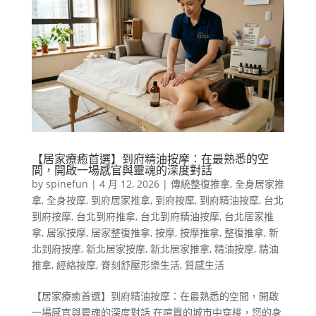
【居家療癒首選】到府精油按摩：在最熟悉的空
間，開啟一場感官與靈魂的深度對話
by
spinefun
|
4 月 12, 2026
|
傳統整復推拿
,
全身居家推
拿
,
全身按摩
,
到府居家推拿
,
到府按摩
,
到府精油按摩
,
台北
到府按摩
,
台北到府推拿
,
台北到府精油按摩
,
台北居家推
拿
,
居家按摩
,
居家整復推拿
,
按摩
,
按摩推拿
,
整復推拿
,
新
北到府按摩
,
新北居家按摩
,
新北居家推拿
,
精油按摩
,
精油
推拿
,
經絡按摩
,
脊刻舒壓形樂生活
,
質感生活
【居家療癒首選】到府精油按摩：在最熟悉的空間，開啟
一場感官與靈魂的深度對話 在喧囂的城市中穿梭，您的身