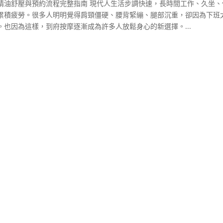
精油舒壓與預約流程完整指南 現代人生活步調快速，長時間工作、久坐、
累積疲勞。很多人明明覺得肩頸僵硬、腰背緊繃、腿部沉重，卻因為下班
也因為這樣，到府按摩逐漸成為許多人放鬆身心的新選擇。...