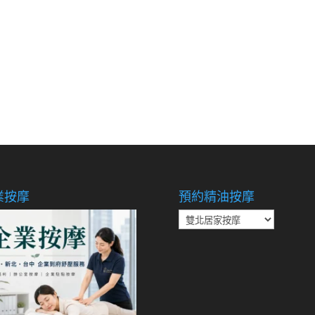
業按摩
預約精油按摩
預
約
精
油
按
摩