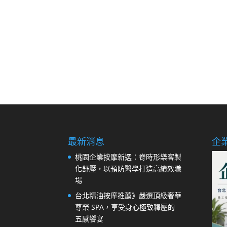
最新消息
企
桃園企業按摩新選：脊時形樂客製
化舒壓，以預防醫學打造高績效職
場
台北精油按摩推薦》嚴選頂級奢華
尊榮 SPA，享受身心極致釋壓的
五感饗宴