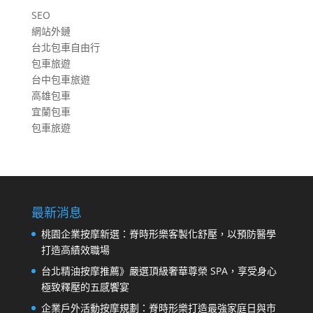
SEO
網站外鏈
台北包車自由行
包車旅遊
台中包車旅遊
高雄包車
宜蘭包車
包車旅遊
最新消息
桃園企業按摩新選：脊時形樂客製化舒壓，以預防醫學
打造高績效職場
台北精油按摩推薦》嚴選頂級奢華尊榮 SPA，享受身心
極致釋壓的五感饗宴
企業戶外活動按摩規劃：脊時形樂打造最強家庭日與市