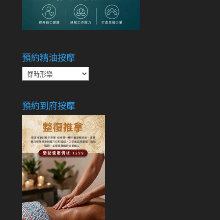
預約精油按摩
預
約
精
預約到府按摩
油
按
摩