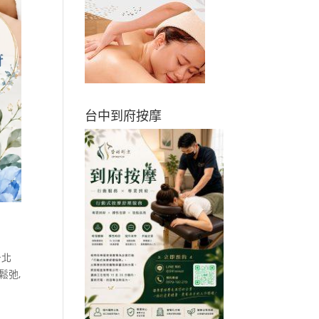
台中到府按摩
台北
鬆弛
,