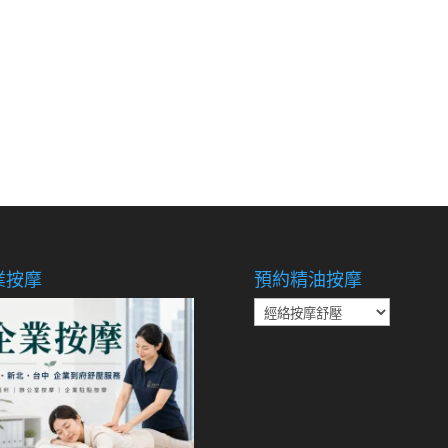
業按摩
預約精油按摩
預
約
精
油
按
摩