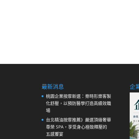
最新消息
企
桃園企業按摩新選：脊時形樂客製
化舒壓，以預防醫學打造高績效職
場
台北精油按摩推薦》嚴選頂級奢華
尊榮 SPA，享受身心極致釋壓的
五感饗宴