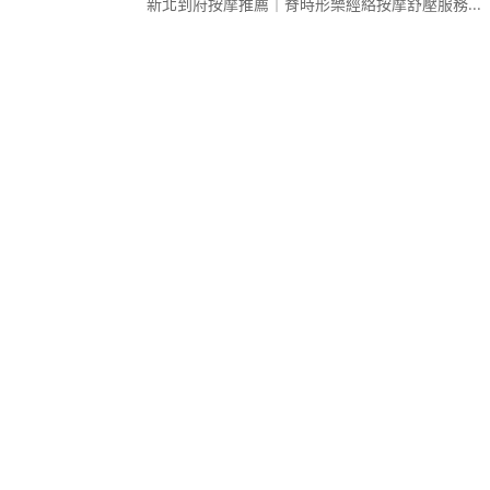
新北到府按摩推薦｜脊時形樂經絡按摩舒壓服務...