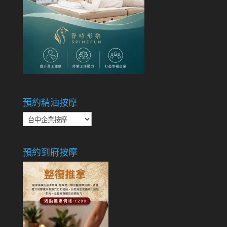
預約精油按摩
預
約
精
預約到府按摩
油
按
摩