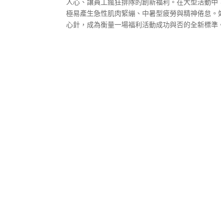
人心、讓員工瘋狂排隊的創新福利。在大型活動中
極易產生急性肌肉緊繃、中暑型疲勞與精神倦怠。
心針，成為衡量一場福利活動成功與否的全新標準。.