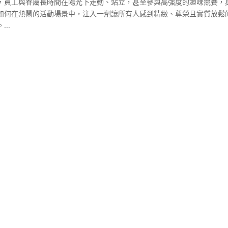
，員工與眷屬長時間在陽光下走動、站立，甚至參與高強度的趣味競賽，
如何在熱鬧的活動場景中，注入一劑讓所有人感到精緻、尊榮且實質放鬆
..