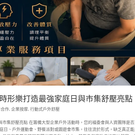
時形樂打造最強家庭日與市集舒壓亮點
業合作
,
企業按摩
,
行動式戶外舒壓
與市集舒壓亮點 在籌備大型企業戶外活動時，您的福委會與人資團隊是否
家庭日、戶外運動會、野餐派對或園遊會市集，往往流於形式，缺乏真正能