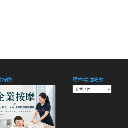
業按摩
預約精油按摩
預
約
精
油
按
摩